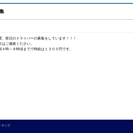
集
曜、祭日のドライバーの募集をしています！！！
方はご連絡ください。
朝４時～９時頃までで時給は１３００円です。
トマップ