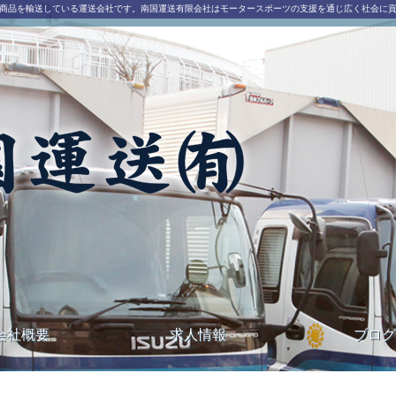
商品を輸送している運送会社です。南国運送有限会社はモータースポーツの支援を通じ広く社会に
社
会社概要
求人情報
ブログ