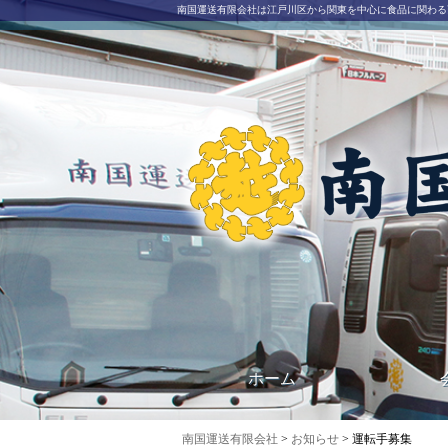
南国運送有限会社は江戸川区から関東を中心に食品に関わる
南国運送有限会社｜江戸川区西一之江にある運送会
ホーム
南国運送有限会社
>
お知らせ
> 運転手募集