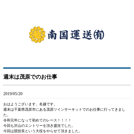
南国運送有限会社は江戸川区から関東を中心に食品に関わる商品を輸送している運送会社です。南
国運送有限会社はモータースポーツの支援を通じ広く社会に貢献します。
南国運送有限会社｜江戸川区西一之江にある運送会社
週末は茂原でのお仕事
2019/05/20
おはようございます。名越です。
週末は千葉県茂原市にある茂原ツインサーキットでのお仕事に行ってきまし
た。
令和元年になって初めてのレース！！！！
今回も沢山のエントリーを頂き盛況でした。
今回は競技長という大役をやらせて頂きました。