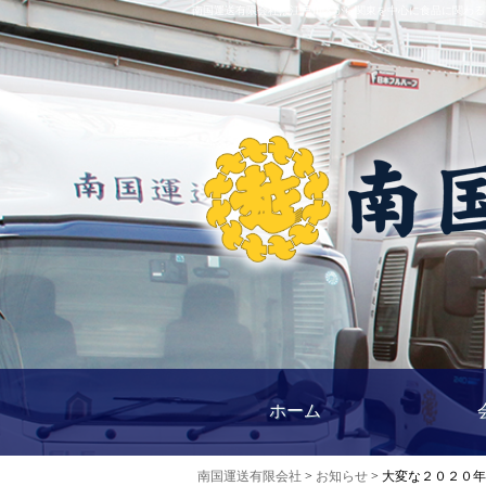
南国運送有限会社は江戸川区から関東を中心に食品に関わる
南国運送有限会社｜江戸川区西一之江にある運送会
ホーム
南国運送有限会社
>
お知らせ
> 大変な２０２０年