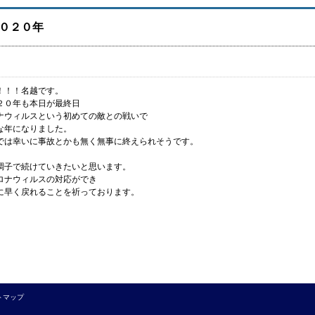
０２０年
！！！名越です。
２０年も本日が最終日
ナウィルスという初めての敵との戦いで
な年になりました。
では幸いに事故とかも無く無事に終えられそうです。
調子で続けていきたいと思います。
ロナウィルスの対応ができ
に早く戻れることを祈っております。
トマップ