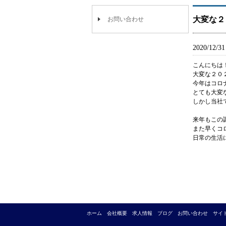
大変な２
お問い合わせ
2020/12/31
こんにちは
大変な２０
今年はコロ
とても大変
しかし当社
来年もこの
また早くコ
日常の生活
ホーム
会社概要
求人情報
ブログ
お問い合わせ
サイ