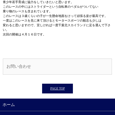
青少年若手育成に協力をしていきたいと思います。
このレースの中にはストライダーという自転車のペダルがついてない
乗り物のレースも含まれています。
このレースは３歳くらいの子が一生懸命地面をけって頑張る姿が最高です。
一度はこのレースを見に来て頂けるとモータースポーツの観念も少しは
変わると思いますので、宜しければ一度千葉北スカイランドに足を運んで下さ
い。
次回の開催は４月１６日です。
お問い合わせ
PAGE TOP
ホーム