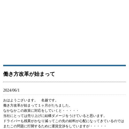
南国運送有限会社は江戸川区から関東を中心に食品に関わる商品を輸送している運送会社です。南
国運送有限会社はモータースポーツの支援を通じ広く社会に貢献します。
南国運送有限会社｜江戸川区西一之江にある運送会社
働き方改革が始まって
2024/06/1
おはようございます。 名越です。
働き方改革が始まって１ヶ月がたちました。
なかなかこの政策に対応をしていくと・・・・・
当社にとっては売り上げに結構ダメージをうけていると思います。
ドライバーも残業がかなり減ってこの先の給料が心配になってきているのでは
またこの問題に打開するために運賃交渉をしていますが・・・・・