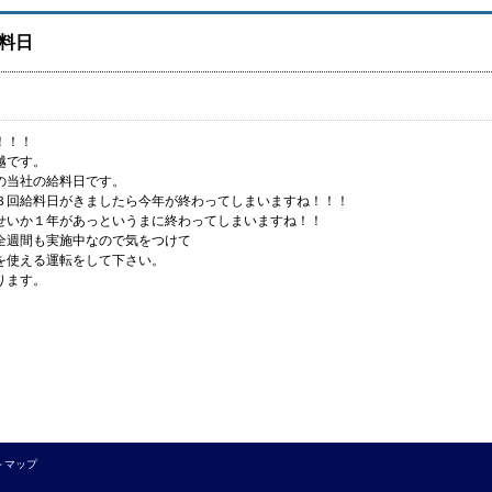
料日
！！！
越です。
の当社の給料日です。
３回給料日がきましたら今年が終わってしまいますね！！！
せいか１年があっというまに終わってしまいますね！！
全週間も実施中なので気をつけて
を使える運転をして下さい。
ります。
トマップ