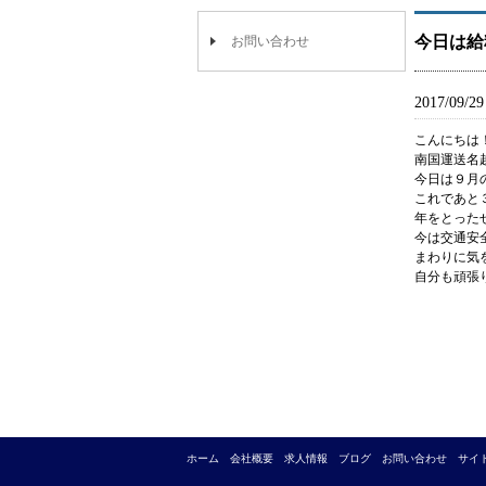
今日は給
お問い合わせ
2017/09/29
こんにちは
南国運送名
今日は９月
これであと
年をとった
今は交通安
まわりに気
自分も頑張
ホーム
会社概要
求人情報
ブログ
お問い合わせ
サイ