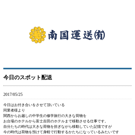
南国運送有限会社は江戸川区から関東を中心に食品に関わる商品を輸送している運送会社です。南
国運送有限会社はモータースポーツの支援を通じ広く社会に貢献します。
南国運送有限会社｜江戸川区西一之江にある運送会社
今日のスポット配送
2017/05/25
今日はお付き合いをさせて頂いている
同業者様より
関西からお越しの中学生の修学旅行の大きな荷物を
お台場のホテルから富士吉田のホテルまで移動させる仕事です。
自分たちの時代は大きな荷物を担ぎながら移動していた記憶ですが
今の時代は荷物を預けて身軽で行動するかたちになっているみたいです