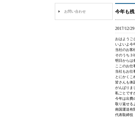
今年も残
お問い合わせ
2017/12/29
おはようご
いよいよ今
当社のお客
そのうち３
明日からは
ここのお仕
当社もお仕
とにかくこ
皆さんも体
がんばりま
私ごとです
今年は出費
取り返せる
南国運送有
代表取締役