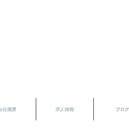
商品を輸送している運送会社です。南国運送有限会社はモータースポーツの支援を通じ広く社会に
社
会社概要
求人情報
ブログ