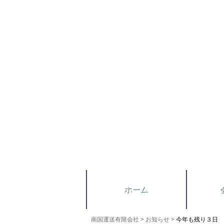
南国運送有限会社は江戸川区から関東を中心に食品に関わる
南国運送有限会社｜江戸川区西一之江にある運送会
ホーム
南国運送有限会社
>
お知らせ
> 今年も残り３日