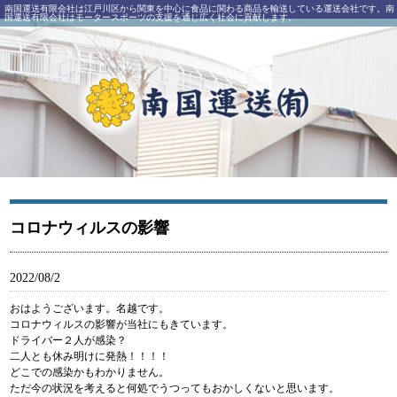
南国運送有限会社は江戸川区から関東を中心に食品に関わる商品を輸送している運送会社です。南
国運送有限会社はモータースポーツの支援を通じ広く社会に貢献します。
南国運送有限会社｜江戸川区西一之江にある運送会社
コロナウィルスの影響
2022/08/2
おはようございます。名越です。
コロナウィルスの影響が当社にもきています。
ドライバー２人が感染？
二人とも休み明けに発熱！！！！
どこでの感染かもわかりません。
ただ今の状況を考えると何処でうつってもおかしくないと思います。