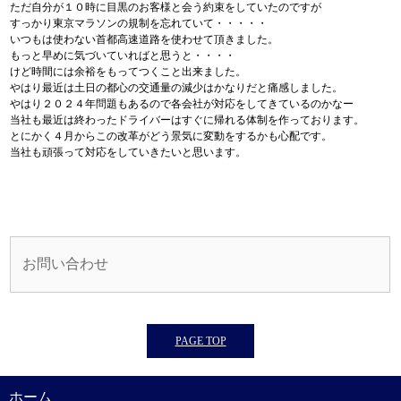
ただ自分が１０時に目黒のお客様と会う約束をしていたのですが
すっかり東京マラソンの規制を忘れていて・・・・・
いつもは使わない首都高速道路を使わせて頂きました。
もっと早めに気づいていればと思うと・・・・
けど時間には余裕をもってつくこと出来ました。
やはり最近は土日の都心の交通量の減少はかなりだと痛感しました。
やはり２０２４年問題もあるので各会社が対応をしてきているのかなー
当社も最近は終わったドライバーはすぐに帰れる体制を作っております。
とにかく４月からこの改革がどう景気に変動をするかも心配です。
当社も頑張って対応をしていきたいと思います。
お問い合わせ
PAGE TOP
ホーム