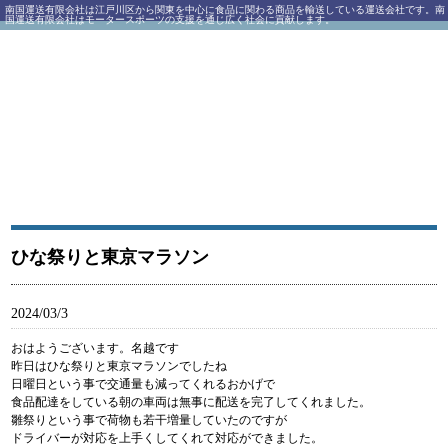
南国運送有限会社は江戸川区から関東を中心に食品に関わる商品を輸送している運送会社です。南
国運送有限会社はモータースポーツの支援を通じ広く社会に貢献します。
南国運送有限会社｜江戸川区西一之江にある運送会社
ひな祭りと東京マラソン
2024/03/3
おはようございます。名越です
昨日はひな祭りと東京マラソンでしたね
日曜日という事で交通量も減ってくれるおかげで
食品配達をしている朝の車両は無事に配送を完了してくれました。
雛祭りという事で荷物も若干増量していたのですが
ドライバーが対応を上手くしてくれて対応ができました。